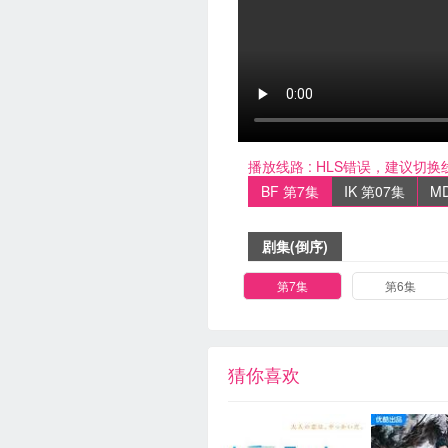
播放线路 :
HLS错误，建议切换
BF 第7集
IK 第07集
M
剧集(倒序)
第7集
第6集
猜你喜欢