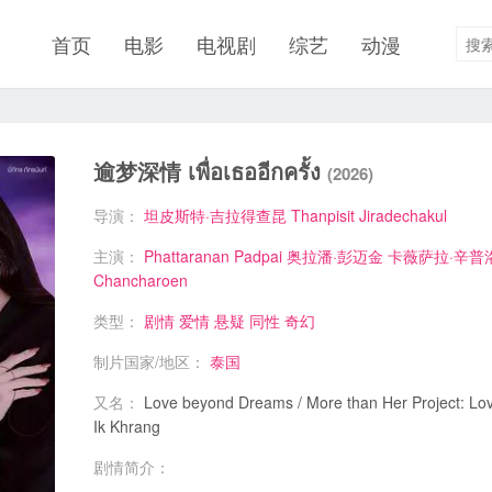
首页
电影
电视剧
综艺
动漫
逾梦深情 เพื่อเธออีกครั้ง
(2026)
导演：
坦皮斯特·吉拉得查昆 Thanpisit Jiradechakul
主演：
Phattaranan Padpai
奥拉潘·彭迈金
卡薇萨拉·辛普
Chancharoen
类型：
剧情
爱情
悬疑
同性
奇幻
制片国家/地区：
泰国
又名：
Love beyond Dreams / More than Her Project: L
Ik Khrang
剧情简介：