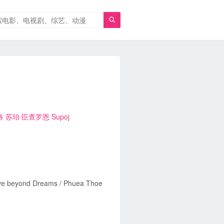

洛
苏珀·臣查罗恩 Supoj
ove beyond Dreams / Phuea Thoe