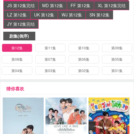
JS 第12集完结
MD 第12集
FF 第12集
XL 第12集完结
LZ 第12集
UK 第12集
WJ 第12集
SN 第12集
JY 第12集完结
剧集(倒序)
第12集
第11集
第10集
第09集
第08集
第07集
第06集
第05集
第04集
第03集
第02集
第01集
猜你喜欢