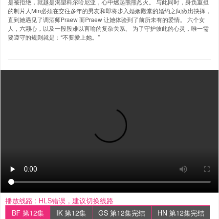
是被拒绝，就越是渴望科尔哈尼亚，心中燃起熊熊烈火。 与此同时，身负重担
的制片人Min必须在交往多年的男友和即将步入婚姻殿堂的婚约之间做出抉择，
直到她遇见了调酒师Praew 而Praew 让她体验到了前所未有的爱情。 六个女
人，六颗心，以及一段段难以言喻的复杂关系。 为了守护彼此的心灵，唯一需
要遵守的规则就是：“不要爱上她。”
播放线路 :
HLS错误，建议切换线路
BF 第12集
IK 第12集
GS 第12集完结
HN 第12集完结