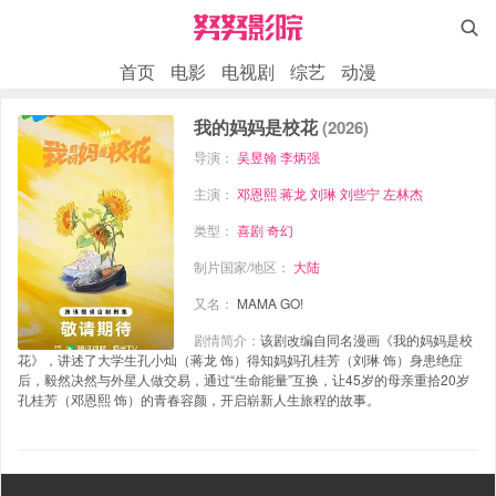

首页
电影
电视剧
综艺
动漫
我的妈妈是校花
(2026)
导演：
吴昱翰
李炳强
主演：
邓恩熙
蒋龙
刘琳
刘些宁
左林杰
类型：
喜剧
奇幻
制片国家/地区：
大陆
又名：
MAMA GO!
剧情简介：
该剧改编自同名漫画《我的妈妈是校
花》，讲述了大学生孔小灿（蒋龙 饰）得知妈妈孔桂芳（刘琳 饰）身患绝症
后，毅然决然与外星人做交易，通过“生命能量”互换，让45岁的母亲重拾20岁
孔桂芳（邓恩熙 饰）的青春容颜，开启崭新人生旅程的故事。