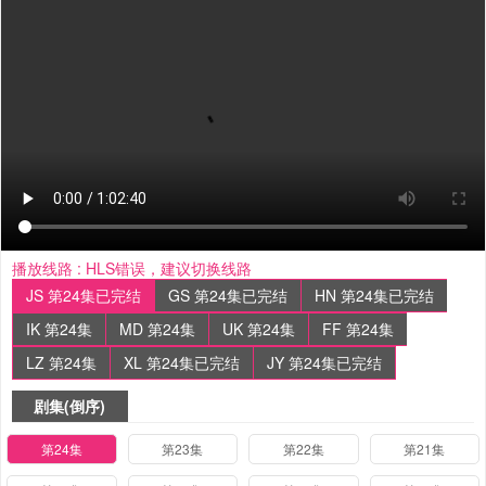
播放线路 :
HLS错误，建议切换线路
JS 第24集已完结
GS 第24集已完结
HN 第24集已完结
IK 第24集
MD 第24集
UK 第24集
FF 第24集
LZ 第24集
XL 第24集已完结
JY 第24集已完结
剧集(倒序)
第24集
第23集
第22集
第21集