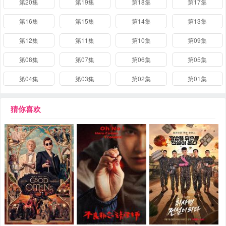
第20集
第19集
第18集
第17集
第16集
第15集
第14集
第13集
第12集
第11集
第10集
第09集
第08集
第07集
第06集
第05集
第04集
第03集
第02集
第01集
猜你喜欢