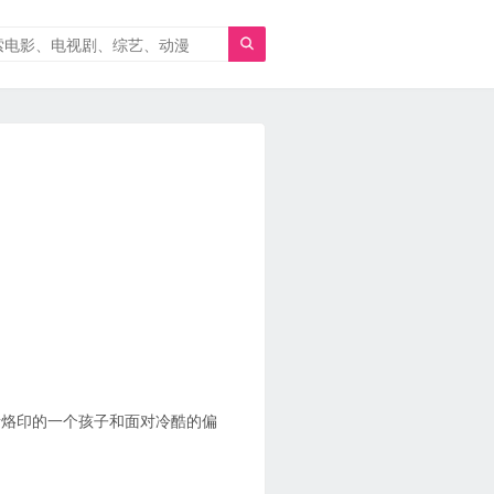

溃烙印的一个孩子和面对冷酷的偏