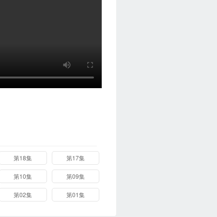
第18集
第17集
第10集
第09集
第02集
第01集