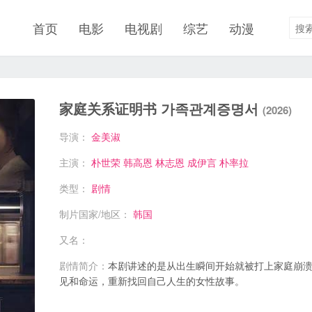
首页
电影
电视剧
综艺
动漫
家庭关系证明书 가족관계증명서
(2026)
导演：
金美淑
主演：
朴世荣
韩高恩
林志恩
成伊言
朴率拉
类型：
剧情
制片国家/地区：
韩国
又名：
剧情简介：
本剧讲述的是从出生瞬间开始就被打上家庭崩
见和命运，重新找回自己人生的女性故事。