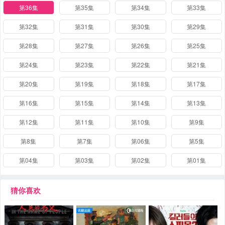
第36集
第35集
第34集
第33集
第32集
第31集
第30集
第29集
第28集
第27集
第26集
第25集
第24集
第23集
第22集
第21集
第20集
第19集
第18集
第17集
第16集
第15集
第14集
第13集
第12集
第11集
第10集
第9集
第8集
第7集
第06集
第5集
第04集
第03集
第02集
第01集
猜你喜欢