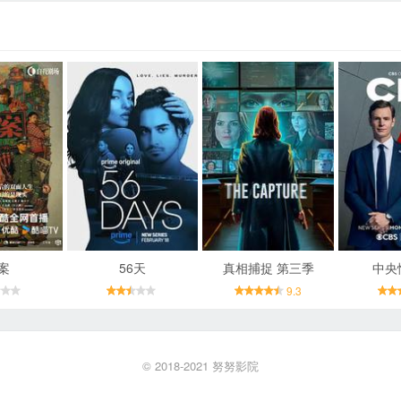
案
56天
真相捕捉 第三季
中央
9.3
© 2018-2021
努努影院