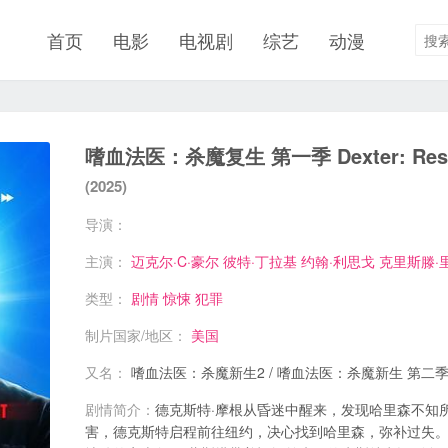
首页
电影
电视剧
综艺
动漫
嗜血法医：杀魔复生 第一季 Dexter: Resurr
(2025)
导演：
主演：
迈克尔·C·豪尔
彼特·丁拉基
约翰·利思戈
克里斯滕·
类型：
剧情
惊悚
犯罪
制片国家/地区：
美国
又名：
嗜血法医：杀魔新生2 / 嗜血法医：杀魔新生 第二季 / Dext
剧情简介：
德克斯特·摩根从昏迷中醒来，发现哈里森不知
害，德克斯特启程前往纽约，决心找到哈里森，弥补过失