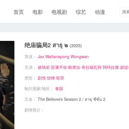
首页
电影
电视剧
综艺
动漫
绝庙骗局2 สาธุ ๒
(2025)
导演：
Jax Wattanapong Wongwan
主演：
披纳若·苏潘平佑
帕查拉·奇拉锡瓦特
阿绮拉雅·妮缇
类型：
剧情
惊悚
犯罪
制片国家/地区：
泰国
又名：
The Believers Season 2 / สาธุ ซีซั่น 2
剧情简介：