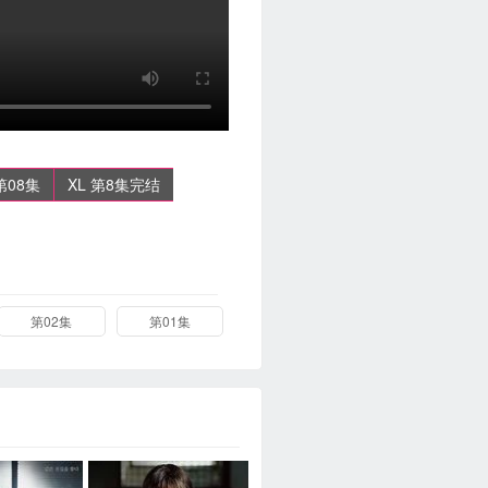
第08集
XL 第8集完结
第02集
第01集