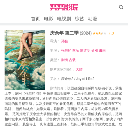

首页
电影
电视剧
综艺
动漫
庆余年 第二季
(2024)
7.0
导演：
孙皓
主演：
张若昀
李沁
陈道明
吴刚
田雨
类型：
剧情
古装
制片国家/地区：
大陆
又名：
庆余年2 / Joy of Life 2
剧情简介：
该剧改编自猫腻同名畅销小说，承接
上季，范闲（张若昀 饰）率领使团回归途中，二皇子以费介、范思辙以及滕家
遗孤的安危来威胁范闲，逼他向自己俯首称臣，二人的矛盾就此激发。范闲所
面对的抱月楼迷局，以及接踵而至的春闱危机，都是二皇子精心给范闲布下的
陷阱。 范闲与林婉儿如愿大婚，紧接着，范闲接手内库，却发现内库负债累
累。 范闲拒绝了庆余堂大掌柜的相助，决定靠自己的力量解决内库危机，范闲
相约城中众商贾相聚苍山，以售卖“库债”为机筹集了两千多万银两，解决了内库
空虚问题。 悬空寺上，庆帝遭遇三连刺杀，范闲出手相救却导致武功全废。危