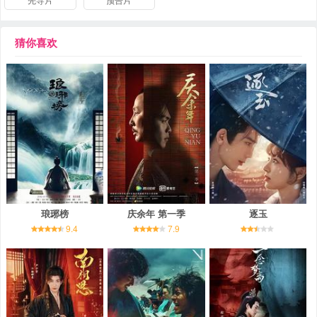
猜你喜欢
琅琊榜
庆余年 第一季
逐玉
9.4
7.9