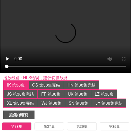
播放线路 :
HLS错误，建议切换线路
IK 第38集
GS 第38集完结
HN 第38集完结
JS 第38集完结
FF 第38集
UK 第38集
LZ 第38集
XL 第38集完结
WJ 第38集
SN 第38集
JY 第38集完结
剧集(倒序)
第38集
第37集
第36集
第35集