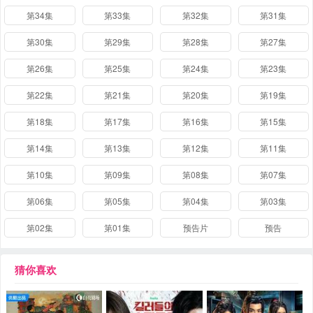
第34集
第33集
第32集
第31集
第30集
第29集
第28集
第27集
第26集
第25集
第24集
第23集
第22集
第21集
第20集
第19集
第18集
第17集
第16集
第15集
第14集
第13集
第12集
第11集
第10集
第09集
第08集
第07集
第06集
第05集
第04集
第03集
第02集
第01集
预告片
预告
猜你喜欢