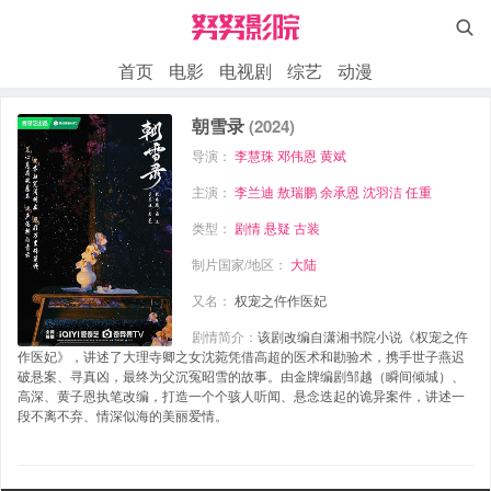

首页
电影
电视剧
综艺
动漫
朝雪录
(2024)
导演：
李慧珠
邓伟恩
黄斌
主演：
李兰迪
敖瑞鹏
余承恩
沈羽洁
任重
类型：
剧情
悬疑
古装
制片国家/地区：
大陆
又名：
权宠之仵作医妃
剧情简介：
该剧改编自潇湘书院小说《权宠之仵
作医妃》，讲述了大理寺卿之女沈菀凭借高超的医术和勘验术，携手世子燕迟
破悬案、寻真凶，最终为父沉冤昭雪的故事。由金牌编剧邹越（瞬间倾城）、
高深、黄子恩执笔改编，打造一个个骇人听闻、悬念迭起的诡异案件，讲述一
段不离不弃、情深似海的美丽爱情。