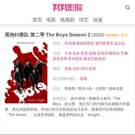

首页
电影
电视剧
综艺
动漫
黑袍纠察队 第二季 The Boys Season 2
(2020)
8.6
导演：
菲利浦·斯格里西亚
塞巴斯蒂安·席尔瓦
主演：
卡尔·厄本
杰克·奎德
安东尼·斯塔尔
艾琳·
莫里亚蒂
多米妮克·麦克艾丽戈特
类型：
喜剧
动作
科幻
犯罪
制片国家/地区：
美国
又名：
男孩帮 / 黑衣小队 / 七痞郎 / 英雄克星
剧情简介：
剧中讲述一群被旁人称为「The
Boys」的义警，他们专门对付因为自身能力而腐
败﹑黑化的超级英雄。而他们的大目标就是金玉其外，败絮其中的英雄团队
「The Seven」，以及管理团队﹑掩盖黑料的企业「Vought」。