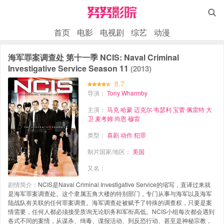

首页
电影
电视剧
综艺
动漫
海军罪案调查处 第十一季 NCIS: Naval Criminal
Investigative Service Season 11
(2013)
8.7
导演：
Tony Wharmby
主演：
马克·哈蒙
迈克尔·韦瑟利
宝蕾·佩雷特
大
卫·麦考姆
尚恩·穆雷
类型：
喜剧
动作
犯罪
制片国家/地区：
美国
又名：
剧情简介：
NCIS是Naval Criminal Investigative Service的缩写，直译过来就
是海军罪案调查处。这个隶属五角大楼的特别部门，专门从事与海军以及海军
陆战队有关联的任何罪案调查。海军调查处被赋予了特殊的调查权，只要是案
情需要，任何人都必须接受质询无论职务和军衔高低。NCIS小组每次都会遇到
各式不同的案情，从谋杀、缉毒、谍报活动、到反恐行动、甚至是神秘宗教，