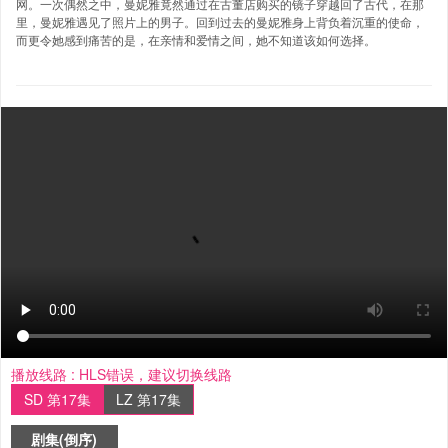
网。一次偶然之中，曼妮雅竟然通过在古董店购买的镜子穿越回了古代，在那
里，曼妮雅遇见了照片上的男子。回到过去的曼妮雅身上背负着沉重的使命，
而更令她感到痛苦的是，在亲情和爱情之间，她不知道该如何选择。
播放线路 :
HLS错误，建议切换线路
SD 第17集
LZ 第17集
剧集(倒序)