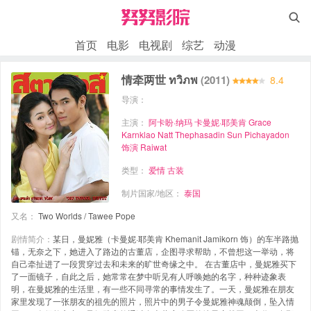

首页
电影
电视剧
综艺
动漫
情牵两世 ทวิภพ
(2011)
8.4
导演：
主演：
阿卡盼·纳玛
卡曼妮·耶美肯
Grace
Karnklao
Natt Thephasadin
Sun Pichayadon
饰演 Raiwat
类型：
爱情
古装
制片国家/地区：
泰国
又名：
Two Worlds / Tawee Pope
剧情简介：
某日，曼妮雅（卡曼妮·耶美肯 Khemanit Jamikorn 饰）的车半路抛
锚，无奈之下，她进入了路边的古董店，企图寻求帮助，不曾想这一举动，将
自己牵扯进了一段贯穿过去和未来的旷世奇缘之中。 在古董店中，曼妮雅买下
了一面镜子，自此之后，她常常在梦中听见有人呼唤她的名字，种种迹象表
明，在曼妮雅的生活里，有一些不同寻常的事情发生了。一天，曼妮雅在朋友
家里发现了一张朋友的祖先的照片，照片中的男子令曼妮雅神魂颠倒，坠入情