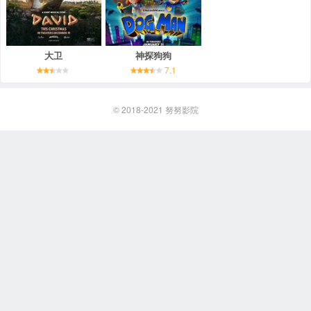
大卫
神探狗狗
7.1
© 2018-2021
努努影院