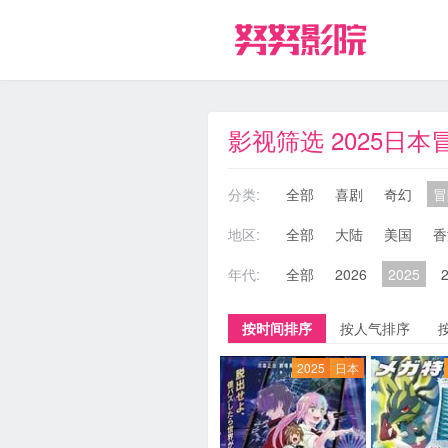
影视筛选 2025日本
分类:
全部
喜剧
奇幻
冒
地区:
全部
大陆
美国
香
年代:
全部
2026
2025
按时间排序
按人气排序
2025
日本