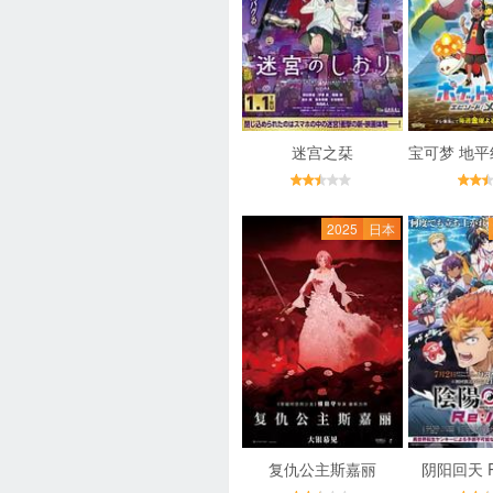
迷宫之栞
2025
日本
复仇公主斯嘉丽
阴阳回天 R