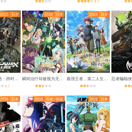
8.1
2025
日本
2025
日本
2025
日本
机动战士高达：跨时之战
瞬间治疗却被视为无用而被流放的天才治疗师，以暗黑治疗师的身份幸福地生活着
最强王者，第二人生要做什么？
6.7
2025
日本
2025
日本 / 韩国
2025
日本