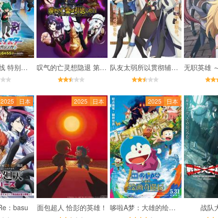
宝可梦 地平线 特别篇：超级进化
叹气的亡灵想隐退 第二季
队友太弱所以贯彻辅助的宫廷魔法师，惨遭流放目标却是最强
2025
日本
2025
日本
2025
日本
e：basu
面包超人 恰彭的英雄！
哆啦A梦：大雄的绘画奇遇记
战队