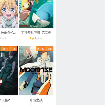
无职英雄 ～技能什么的毫无用处～
宝可梦礼宾部 第二季
2025
日本
2025
日本
大失格2
月出之战