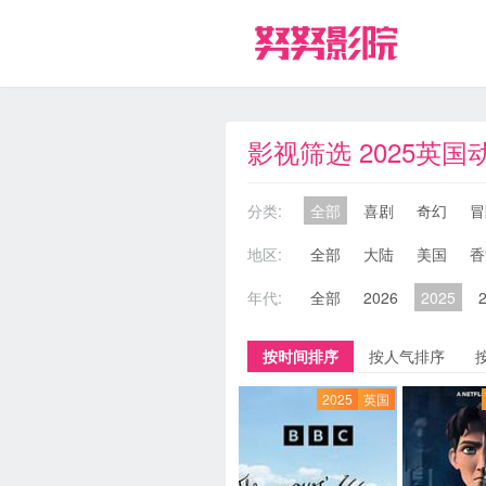
影视筛选 2025英国
分类:
全部
喜剧
奇幻
冒
地区:
全部
大陆
美国
香
年代:
全部
2026
2025
按时间排序
按人气排序
2025
英国