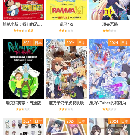
蜡笔小新：我们的恐龙日记
乱马1/2
顶尖恶路
6.8
2024
日本
2024
日本
2024
日本
瑞克和莫蒂：日漫版
鹿乃子乃子虎视眈眈
身为VTuber的我因为忘记关台而成了传说
2024
日本
2024
日本
2024
日本