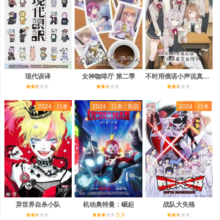
现代误译
女神咖啡厅 第二季
不时用俄语小声说真心话的邻桌艾莉同学
2024
日本
2024
日本 / 美国
2024
日本
异世界自杀小队
机动奥特曼：崛起
战队大失格
5.9