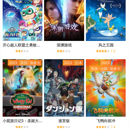
开心超人联盟之勇敢之城2超人计划
深渊游戏
风之王国
7.5
2023
美国 / 加拿大
2023
日本
2023
美国 / 法国 / 加拿大
小屁孩日记3：圣诞大惊喜
迷宫饭
飞鸭向前冲
7.4