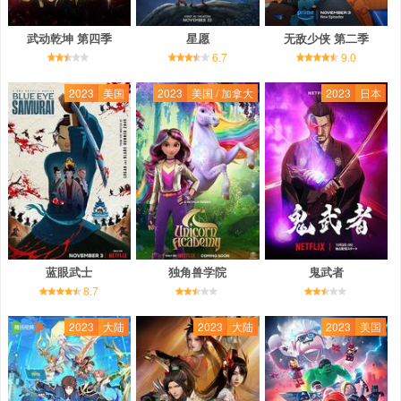
武动乾坤 第四季
星愿
无敌少侠 第二季
6.7
9.0
2023
美国
2023
美国 / 加拿大
2023
日本
蓝眼武士
独角兽学院
鬼武者
8.7
2023
大陆
2023
大陆
2023
美国