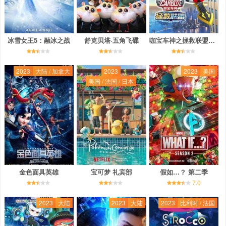
冰雪女王5：融冰之战
舒克贝塔·五角飞碟
咖宝车神之拯救联盟（下）
2023
大陆 / 加拿大
2023
2023
美国
美国 / 法国 / 日本
金色面具英雄
宝可梦 礼宾部
假如…？ 第二季
7.0
2023
大陆
2023
大陆
2023
比利时 / 法国