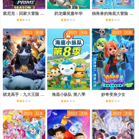
索尼克：回家大冒险 第二季 第二季
奶龙爆笑嘉年华
独角兽的海底大冒险 第一季
2023
美国
2023
大陆
2023
大陆
驯龙高手：九大王国 第六季
海底小纵队 第八季
妙奇变身少女
2023
日本
2023
大陆
2023
大陆