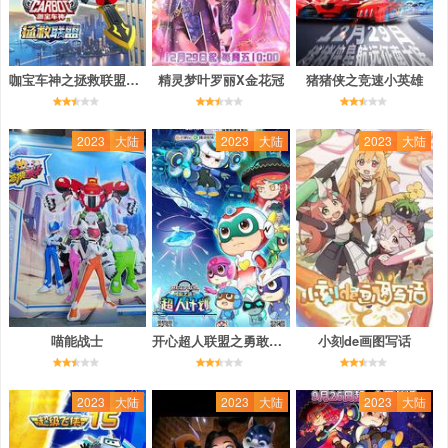
咖宝车神之拯救联盟（下）
精灵梦叶罗丽X金花冠
猪猪侠之竞速小英雄
2023
大陆
2023
大陆
2023
大陆
喵能战士
开心超人联盟之勇敢之城2超人计划
小刻de画图写话
2023
大陆
2023
大陆
2023
大陆