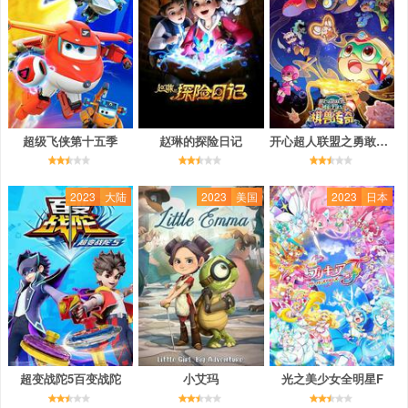
超级飞侠第十五季
赵琳的探险日记
开心超人联盟之勇敢之城1棋兽传奇
2023
大陆
2023
美国
2023
日本
超变战陀5百变战陀
小艾玛
光之美少女全明星F