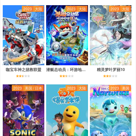
2023
大陆
2023
大陆
2023
大陆
咖宝车神之拯救联盟
潜艇总动员：环游地球80天
精灵梦叶罗丽10
2023
美国 / 日本
2023
大陆
2023
美国