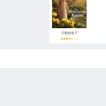
天鹅绒兔子
7.3