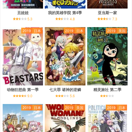
丑娃娃
我的英雄学院 第4季
亚当斯一家
5.3
4.8
7.3
2019
日本
2019
日本
2019
美国
动物狂想曲 第一季
七大罪 诸神的逆鳞
精灵旅社 第二季
9.0
5.6
2019
日本
2019
美国
2019
日本