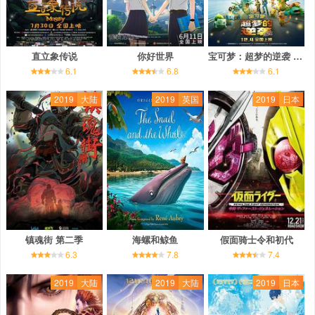
直立象传说
你好世界
宝可梦：超梦的逆袭 进化
6.1
6.8
6.1
2019
大陆
2019
英国
2019
日本
镇魂街 第二季
海螺和鲸鱼
假面骑士令和初代
6.3
7.8
7.4
2019
大陆
2019
大陆
2019
日本