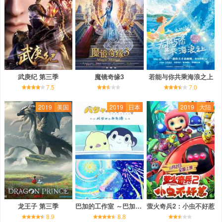
武庚纪 第三季
魔镜奇缘3
若能与你共乘海浪之上
7.5
7.0
2019
美国
2019
日本
2019
大陆
龙王子 第三季
巴加的工作室 ～巴加看见的海～
萤火奇兵2：小虫不好惹
8.9
8.8