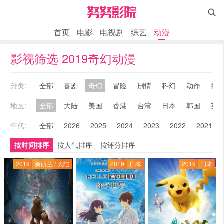

首页
电影
电视剧
综艺
动漫
影视筛选 2019奇幻动漫
分类:
全部
喜剧
奇幻
冒险
剧情
科幻
动作
搞
地区:
全部
大陆
美国
香港
台湾
日本
韩国
英
年代:
全部
2026
2025
2024
2023
2022
2021
按时间排序
按人气排序
按评分排序
2019
新西兰 / 大陆
2019
日本
2019
日本