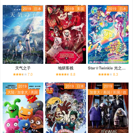
2019
日本
2019
美国
2019
日本
天气之子
地狱客栈
Star☆Twinkle 光之美少女 剧场版 向星之歌倾注思念
7.0
8.8
8.3
2019
2019
日本
2019
大陆 / 加拿大 / 美国
加拿大 / 美国 / 英国 / 德
国 / 印度