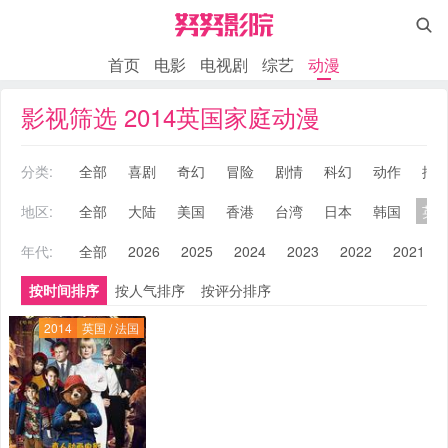

首页
电影
电视剧
综艺
动漫
影视筛选 2014英国家庭动漫
分类:
全部
喜剧
奇幻
冒险
剧情
科幻
动作
搞
地区:
全部
大陆
美国
香港
台湾
日本
韩国
英
年代:
全部
2026
2025
2024
2023
2022
2021
按时间排序
按人气排序
按评分排序
2014
英国 / 法国