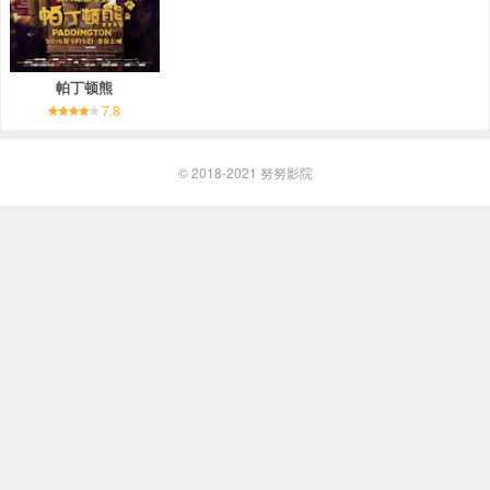
帕丁顿熊
7.8
© 2018-2021
努努影院