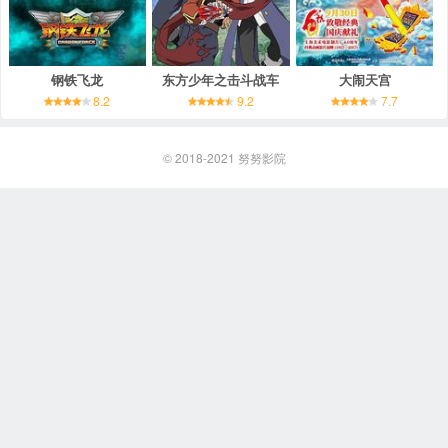
钢铁飞龙
东方少年之击斗战车
大闹天宫
8.2
9.2
7.7
© 2018-2021
努努影院