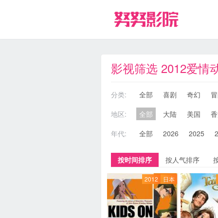
影视筛选 2012爱情
分类:
全部
喜剧
奇幻
冒
地区:
全部
大陆
美国
香
年代:
全部
2026
2025
按时间排序
按人气排序
2012
日本