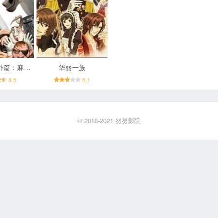
魔发奇缘番外篇：麻烦不断
华丽一族
8.5
6.1
© 2018-2021
努努影院