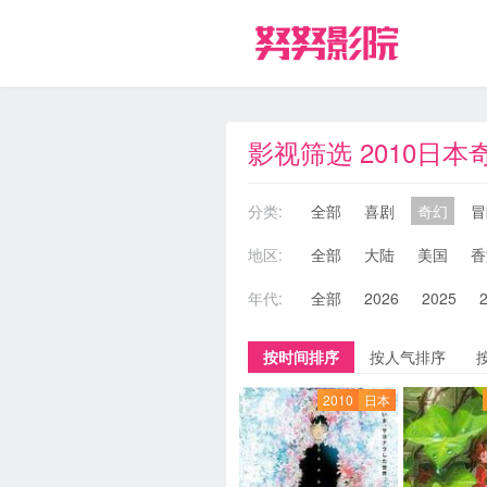
影视筛选 2010日本
分类:
全部
喜剧
奇幻
冒
地区:
全部
大陆
美国
香
年代:
全部
2026
2025
按时间排序
按人气排序
2010
日本