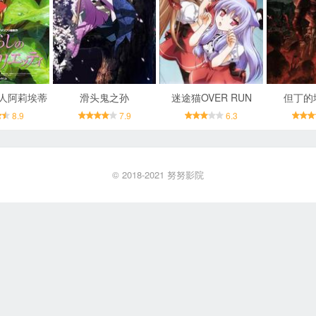
人阿莉埃蒂
滑头鬼之孙
迷途猫OVER RUN
但丁的
8.9
7.9
6.3
© 2018-2021
努努影院