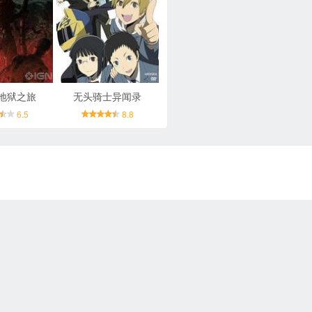
地狱之旅
无头骑士异闻录
6.5
8.8