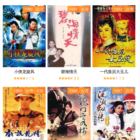
1990
台湾
1991
台湾
1992
台湾
小侠龙旋风
碧海情天
一代皇后大玉儿
7.6
8.6
7.9
1993
台湾 / 大陆
1996
台湾
1997
台湾