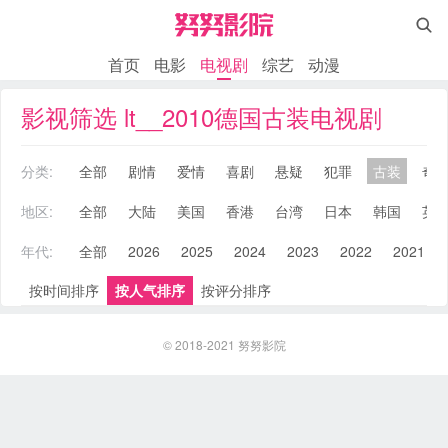

首页
电影
电视剧
综艺
动漫
影视筛选 lt__2010德国古装电视剧
分类:
全部
剧情
爱情
喜剧
悬疑
犯罪
古装
奇
地区:
全部
大陆
美国
香港
台湾
日本
韩国
英
年代:
全部
2026
2025
2024
2023
2022
2021
按时间排序
按人气排序
按评分排序
© 2018-2021
努努影院