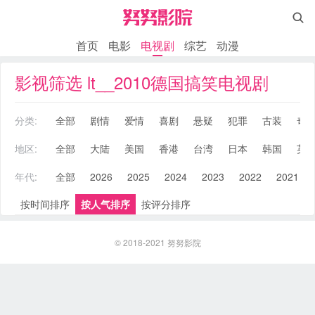

首页
电影
电视剧
综艺
动漫
影视筛选 lt__2010德国搞笑电视剧
分类:
全部
剧情
爱情
喜剧
悬疑
犯罪
古装
奇
地区:
全部
大陆
美国
香港
台湾
日本
韩国
英
年代:
全部
2026
2025
2024
2023
2022
2021
按时间排序
按人气排序
按评分排序
© 2018-2021
努努影院