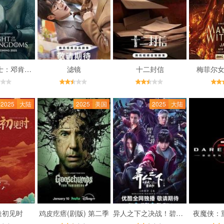
七王国的骑士：邓肯与伊戈 第一季
滤镜
十二封信
梅菲尔女
2025
大陆
2025
美国
2025
大陆
逢初见时
鸡皮疙瘩(剧版) 第二季
异人之下之决战！碧游村
夜魔侠：