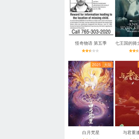
怪奇物语 第五季
2025
大陆
白月梵星
与君重