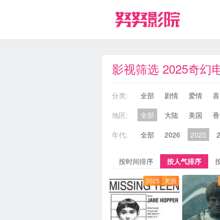
影视筛选 2025奇幻
分类:
全部
剧情
爱情
喜
地区:
全部
大陆
美国
香
年代:
全部
2026
2025
按时间排序
按人气排序
2025
美国