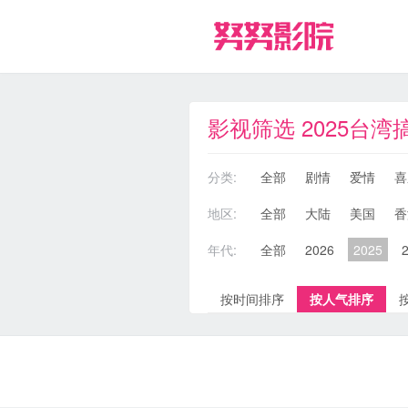
影视筛选 2025台
分类:
全部
剧情
爱情
喜
地区:
全部
大陆
美国
香
年代:
全部
2026
2025
按时间排序
按人气排序