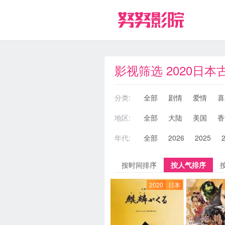
影视筛选 2020日
分类:
全部
剧情
爱情
喜
地区:
全部
大陆
美国
香
年代:
全部
2026
2025
按时间排序
按人气排序
2020
日本