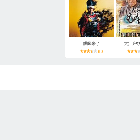
麒麟来了
大江户
6.8