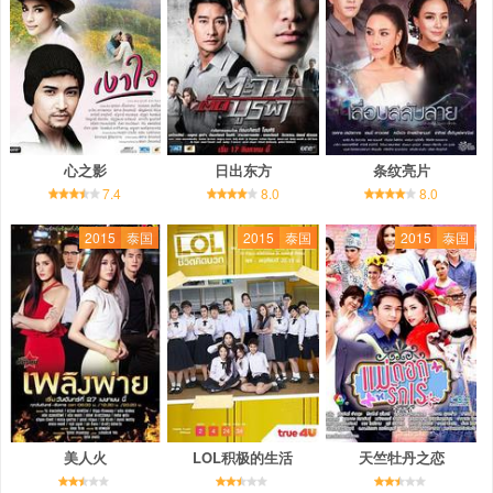
心之影
日出东方
条纹亮片
7.4
8.0
8.0
2015
泰国
2015
泰国
2015
泰国
美人火
LOL积极的生活
天竺牡丹之恋