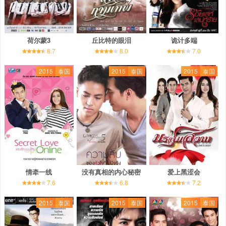
荷尔蒙3
丘比特的眼泪
诡计多端
8.7
8.0
7.0
2015
泰国
2015
泰国
2015
泰国
情牵一线
没有真相的内心秘密
爱上黑涩会
7.6
6.8
7.2
2015
泰国
2015
泰国
2015
泰国