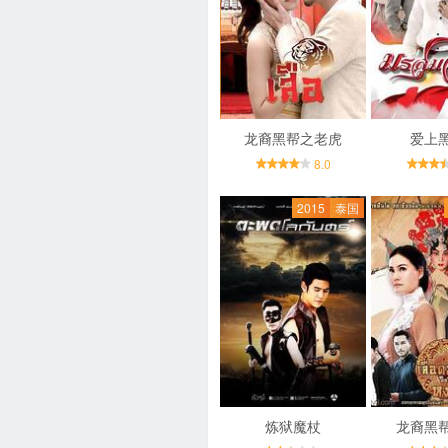
龙裔黑帮之老虎
爱上
8.0
2015
泰国
炼狱魔杖
龙裔黑