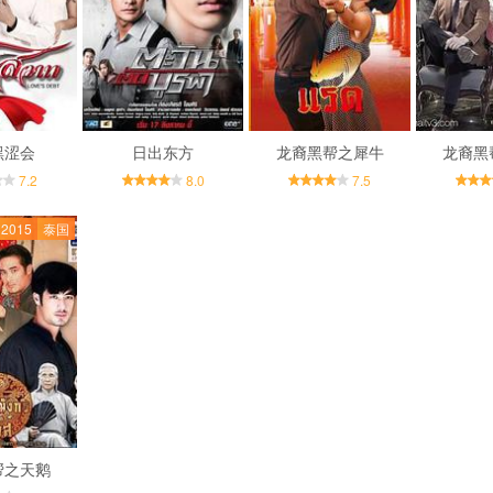
黑涩会
日出东方
龙裔黑帮之犀牛
龙裔黑
7.2
8.0
7.5
2015
泰国
帮之天鹅