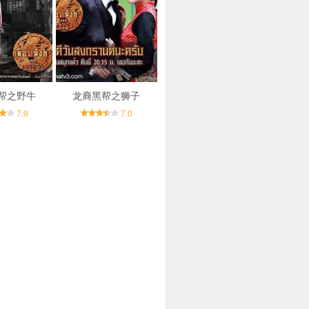
帮之野牛
龙裔黑帮之狮子
7.9
7.0