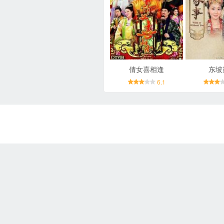
倩女喜相逢
东坡
6.1