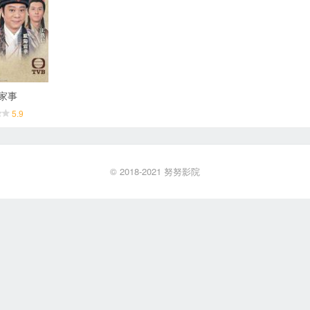
家事
5.9
© 2018-2021
努努影院