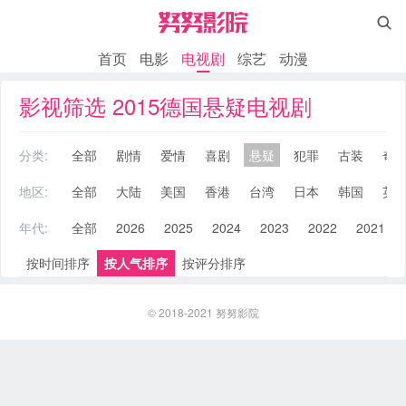

首页
电影
电视剧
综艺
动漫
影视筛选 2015德国悬疑电视剧
分类:
全部
剧情
爱情
喜剧
悬疑
犯罪
古装
奇
地区:
全部
大陆
美国
香港
台湾
日本
韩国
英
年代:
全部
2026
2025
2024
2023
2022
2021
按时间排序
按人气排序
按评分排序
© 2018-2021
努努影院