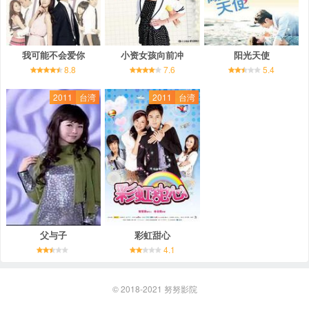
我可能不会爱你
小资女孩向前冲
阳光天使
8.8
7.6
5.4
2011
台湾
2011
台湾
父与子
彩虹甜心
4.1
© 2018-2021
努努影院