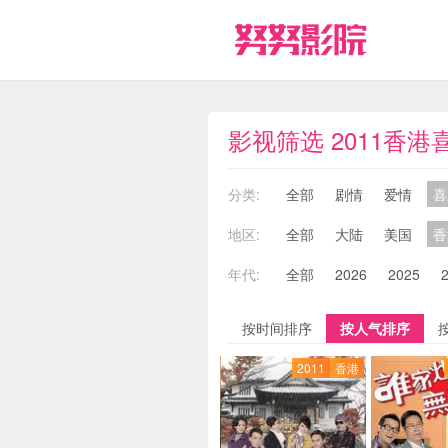
影视筛选 2011香
分类:
全部
剧情
爱情
喜
地区:
全部
大陆
美国
香
年代:
全部
2026
2025
按时间排序
按人气排序
2011
香港