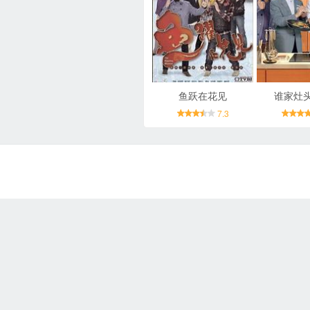
鱼跃在花见
谁家灶
7.3