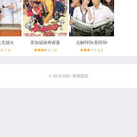
头无烟火
荃加福禄寿探案
点解阿Sir系阿Sir
7.9
7.3
6.3
© 2018-2021
努努影院