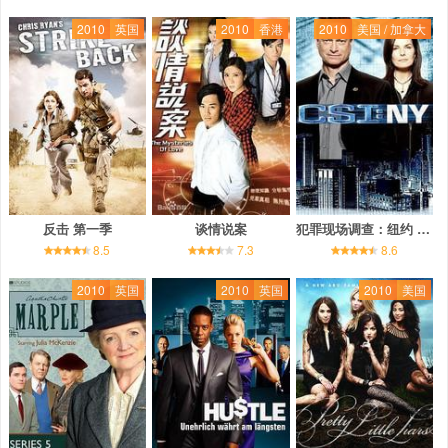
2010
英国
2010
香港
2010
美国 / 加拿大
反击 第一季
谈情说案
犯罪现场调查：纽约 第七季
8.5
7.3
8.6
2010
英国
2010
英国
2010
美国