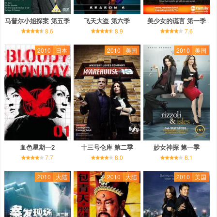
马普尔小姐探案 第五季
飞天大盗 第六季
美少女的谎言 第一季
8.6
8.9
7.6
2010
日本
2010
美国
2010
美国
血色星期一2
十三号仓库 第二季
妙女神探 第一季
7.7
8.0
8.1
2010
大陆
2010
大陆
2010
美国