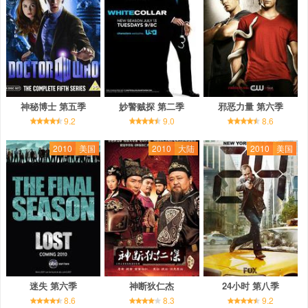
神秘博士 第五季
妙警贼探 第二季
邪恶力量 第六季
9.2
9.0
8.6
2010
美国
2010
大陆
2010
美国
迷失 第六季
神断狄仁杰
24小时 第八季
8.6
8.3
9.2