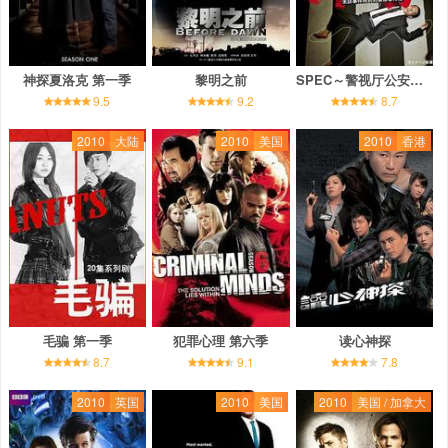
神探夏洛克 第一季
黎明之前
SPEC～警视厅公安部公安第五课 未详事件特别对策系事件簿～
9.5
9.2
8.7
2010
大陆
2010
美国
2010
香港
毛骗 第一季
犯罪心理 第六季
读心神探
8.7
9.1
7.8
2010
英国
2010
美国
2010
美国 / 加拿大